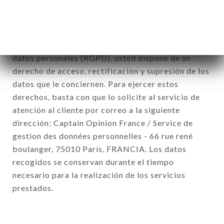
De conformidad con la ley Informática y Libertad
del 6 de enero de 1978 y modificada en 2004, así
como con el Reglamento sobre la protección de los
datos personales (RGPD), usted dispone de un
derecho de acceso, rectificación y supresión de los
datos que le conciernen. Para ejercer estos
derechos, basta con que lo solicite al servicio de
atención al cliente por correo a la siguiente
dirección: Captain Opinion France / Service de
gestion des données personnelles - 66 rue rené
boulanger, 75010 París, FRANCIA. Los datos
recogidos se conservan durante el tiempo
necesario para la realización de los servicios
prestados.