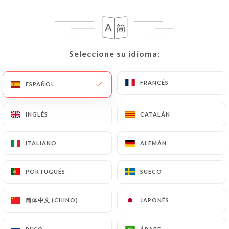
una copia de un documento de identidad (carné de
identidad o pasaporte).
Las solicitudes de supresión de Datos Personales
Seleccione su idioma:
Seleccione su idioma:
estarán sujetas a las obligaciones impuestas a
https://pompettenice.fr
por la ley, en particular
FRANCÉS
FRANCÉS
en materia de conservación o archivo de
ESPAÑOL
ESPAÑOL
documentos. Por último, los Usuarios de
https://pompettenice.fr
pueden presentar una
INGLÉS
INGLÉS
CATALÁN
CATALÁN
reclamación ante las autoridades de control, y en
particular ante la CNIL
ITALIANO
ITALIANO
ALEMÁN
ALEMÁN
(
https://www.cnil.fr/fr/plaintes
).
PORTUGUÉS
PORTUGUÉS
SUECO
SUECO
7.4 No comunicación de los datos personales
https://pompettenice.fr
se abstiene de tratar,
简体中文 (CHINO)
简体中文 (CHINO)
JAPONÉS
JAPONÉS
alojar o transferir la Información recogida de sus
Clientes a un país situado fuera de la Unión