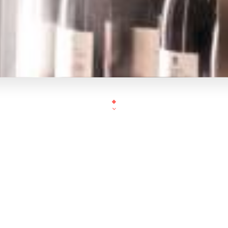
Comptoir à boire & Cave à 
Un lieu convivial où déguster de belles bouteilles 
Demeter et biodynamique, accompagnées de savour