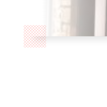
Chi
siamo?