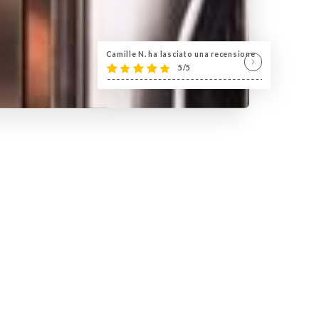
Camille N. ha lasciato una recensione
5/5
manger
de vin nature, conventionnel,
euses assiettes à partager.