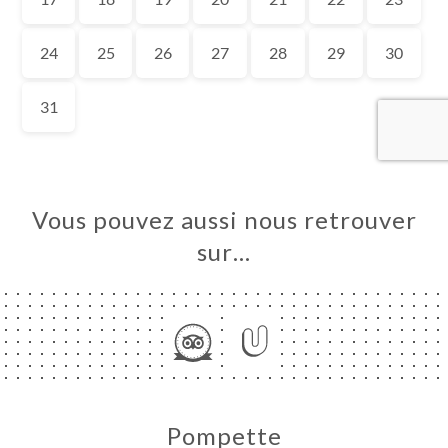
UEIL
RVER
ERIE
IS
RTE
SSE
Vous pouvez aussi nous retrouver
TACT
sur…
Pompette