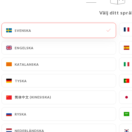
Välj ditt språ
Välj ditt språ
SVENSKA
SVENSKA
ENGELSKA
ENGELSKA
KATALANSKA
KATALANSKA
TYSKA
TYSKA
简体中文 (KINESISKA)
简体中文 (KINESISKA)
RYSKA
RYSKA
NEDERLÄNDSKA
NEDERLÄNDSKA