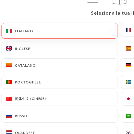
Seleziona la tua l
Seleziona la tua l
ITALIANO
ITALIANO
INGLESE
INGLESE
CATALANO
CATALANO
PORTOGHESE
PORTOGHESE
简体中文 (CINESE)
简体中文 (CINESE)
RUSSO
RUSSO
OLANDESE
OLANDESE