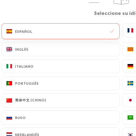
Seleccione su id
Seleccione su id
ESPAÑOL
ESPAÑOL
INGLÉS
INGLÉS
ITALIANO
ITALIANO
PORTUGUÉS
PORTUGUÉS
简体中文 (CHINO)
简体中文 (CHINO)
RUSO
RUSO
NEERLANDÉS
NEERLANDÉS